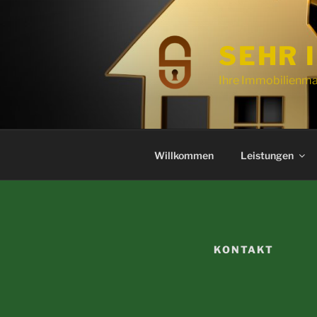
Zum
Inhalt
springen
SEHR 
Ihre Immobilienma
Willkommen
Leistungen
KONTAKT